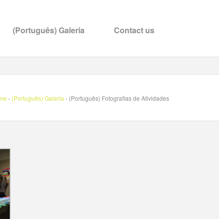
(Português) Galeria
Contact us
·
·
me
(Português) Galeria
(Português) Fotografias de Atividades