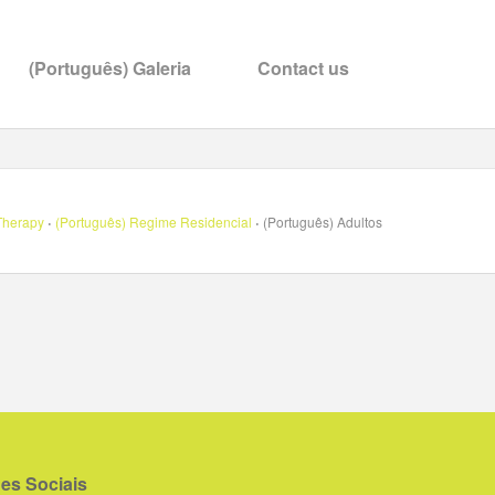
(Português) Galeria
Contact us
·
·
Therapy
(Português) Regime Residencial
(Português) Adultos
es Sociais